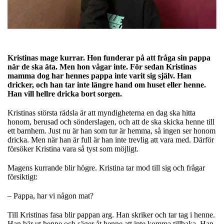
Kristinas mage kurrar. Hon funderar på att fråga sin pappa
när de ska äta. Men hon vågar inte. För sedan Kristinas
mamma dog har hennes pappa inte varit sig själv. Han
dricker, och han tar inte längre hand om huset eller henne.
Han vill hellre dricka bort sorgen.
Kristinas största rädsla är att myndigheterna en dag ska hitta
honom, berusad och sönderslagen, och att de ska skicka henne till
ett barnhem. Just nu är han som tur är hemma, så ingen ser honom
dricka. Men när han är full är han inte trevlig att vara med. Därför
försöker Kristina vara så tyst som möjligt.
Magens kurrande blir högre. Kristina tar mod till sig och frågar
försiktigt:
– Pappa, har vi någon mat?
Till Kristinas fasa blir pappan arg. Han skriker och tar tag i henne.
Han bär ut henne och säger åt henne att inte komma tillbaka. Han