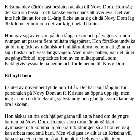
Kristina blev därför fast besluten att åka till Novy Dom. Hon såg
det som sin bästa – och kanske enda chans att överleva. Det var
inte helt lätt att för en 11-årig flicka att ta sig dit då Novy Dom låg
30 kilometer bort och det var krig i hela Ukraina.
Hon gav sig av ensam på den långa resan och på vägen var hon
tvungen att passera flera militära vägspärrar. Hon försökte undvika
att bli upptäckt av människor i militäruniform genom att gömma
sig i buskar och vass längs vägen. Men under natten, när det råder
utegångsförbud, upptäcktes hon av en militärpatrull, som
lyckligtvis lyssnade på henne och förde henne till Novy Dom.
Ett nytt hem
I slutet av november fyllde hon 14 år. Det har tagit lång tid för
personalen på Novy Dom att få Kristina att öppna upp sig, men
idag är hon en kärleksfull, självständig och glad tjej som klarar sig
bra i skolan.
Hon älskar att rita och hjälper gärna till att ta hand om de yngre
barnen på Novy Dom. Hennes stora dröm är att gå klart
gymnasiet och komma in på lärarutbildningen så att hon en dag
kan arbeta med små barn. Men viktigast av allt är att Kristina vill
tjäna sina egna pengar så att hon aldrig behöver svälta igen.