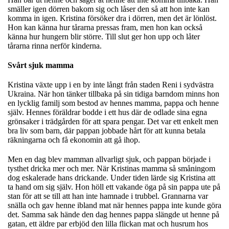
smäller igen dörren bakom sig och låser den så att hon inte kan
komma in igen. Kristina försöker dra i dörren, men det är lönlöst.
Hon kan känna hur tårarna pressas fram, men hon kan också
känna hur hungern blir större. Till slut ger hon upp och låter
tårarna rinna nerför kinderna.
Svårt sjuk mamma
Kristina växte upp i en by inte långt från staden Reni i sydvästra
Ukraina. När hon tänker tillbaka på sin tidiga barndom minns hon
en lycklig familj som bestod av hennes mamma, pappa och henne
själv. Hennes föräldrar bodde i ett hus där de odlade sina egna
grönsaker i trädgården för att spara pengar. Det var ett enkelt men
bra liv som barn, där pappan jobbade hårt för att kunna betala
räkningarna och få ekonomin att gå ihop.
Men en dag blev mamman allvarligt sjuk, och pappan började i
tysthet dricka mer och mer. När Kristinas mamma så småningom
dog eskalerade hans drickande. Under tiden lärde sig Kristina att
ta hand om sig själv. Hon höll ett vakande öga på sin pappa ute på
stan för att se till att han inte hamnade i trubbel. Grannarna var
snälla och gav henne ibland mat när hennes pappa inte kunde göra
det. Samma sak hände den dag hennes pappa slängde ut henne på
gatan, ett äldre par erbjöd den lilla flickan mat och husrum hos