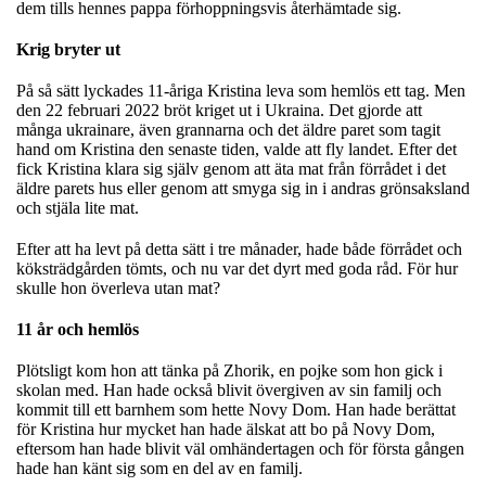
dem tills hennes pappa förhoppningsvis återhämtade sig.
Krig bryter ut
På så sätt lyckades 11-åriga Kristina leva som hemlös ett tag. Men
den 22 februari 2022 bröt kriget ut i Ukraina. Det gjorde att
många ukrainare, även grannarna och det äldre paret som tagit
hand om Kristina den senaste tiden, valde att fly landet. Efter det
fick Kristina klara sig själv genom att äta mat från förrådet i det
äldre parets hus eller genom att smyga sig in i andras grönsaksland
och stjäla lite mat.
Efter att ha levt på detta sätt i tre månader, hade både förrådet och
köksträdgården tömts, och nu var det dyrt med goda råd. För hur
skulle hon överleva utan mat?
11 år och hemlös
Plötsligt kom hon att tänka på Zhorik, en pojke som hon gick i
skolan med. Han hade också blivit övergiven av sin familj och
kommit till ett barnhem som hette Novy Dom. Han hade berättat
för Kristina hur mycket han hade älskat att bo på Novy Dom,
eftersom han hade blivit väl omhändertagen och för första gången
hade han känt sig som en del av en familj.